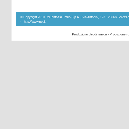
© Copyright 2010 Pel Pintossi Emilio S.p.A. | Via Antonini, 123 - 25068 Sare
-
http://www.pel.it
Produzione oleodinamica
-
Produzione ru