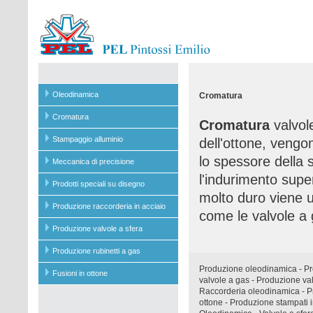
Oleodinamica
Cromatura
Cromatura
Cromatura
valvol
Stampaggio alluminio
dell'ottone, vengo
lo spessore della 
Meccanica di precisione
l'indurimento supe
Prodotti speciali su disegno
molto duro viene u
Produzione raccorderia in acciaio
come le valvole a g
Produzione valvole a sfera
Produzione rubinetti a gas
Produzione oleodinamica
-
Pr
Fusioni in ottone
valvole a gas
-
Produzione val
Raccorderia oleodinamica
-
P
ottone
-
Produzione stampati i