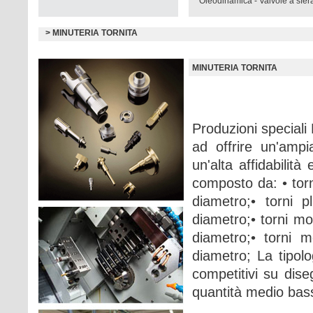
Oleodinamica
-
Valvole a sfer
> MINUTERIA TORNITA
MINUTERIA TORNITA
Produzioni speciali
ad offrire un'ampia
un'alta affidabilit
composto da: • tor
diametro;• torni
diametro;• torni 
diametro;• torni
diametro; La tipolo
competitivi su dise
quantità medio ba